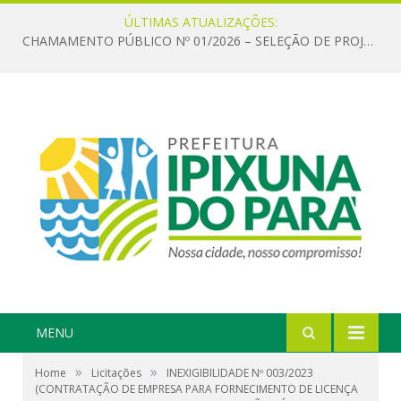
ÚLTIMAS ATUALIZAÇÕES:
CHAMAMENTO PÚBLICO Nº 01/2026 – SELEÇÃO DE PROJETOS PARA FIRMAR TERMO DE EXECUÇÃO CULTURAL COM RECURSOS DA POLÍTICA NACIONAL ALDIR BLANC DE FOMENTO À CULTURA – PNAB (LEI Nº 14.399/2022)
MENU
»
»
Home
Licitações
INEXIGIBILIDADE Nº 003/2023
(CONTRATAÇÃO DE EMPRESA PARA FORNECIMENTO DE LICENÇA