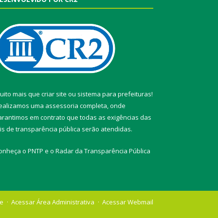
uito mais que
criar site
ou
sistema para prefeituras
!
ealizamos uma
assessoria
completa, onde
arantimos em contrato que todas as exigências das
eis de transparência pública
serão atendidas.
onheça o
PNTP
e o
Radar da Transparência Pública
te
Acessar Área Administrativa
Acessar Webmail