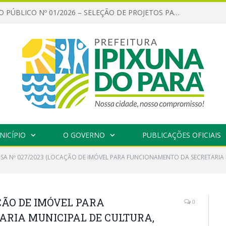
CHAMAMENTO PÚBLICO Nº 01/2026 – SELEÇÃO DE PROJETOS PARA FIRMAR TERMO DE EXECUÇÃO CULTURAL COM RECURSOS DA POLÍTICA NACIONAL ALDIR BLANC DE FOMENTO À CULTURA – PNAB (LEI Nº 14.399/2022)
NICÍPIO
O GOVERNO
PUBLICAÇÕES OFICIAIS
NSA Nº 027/2023 (LOCAÇÃO DE IMÓVEL PARA FUNCIONAMENTO DA SECRETARIA 
AÇÃO DE IMÓVEL PARA
0
RIA MUNICIPAL DE CULTURA,