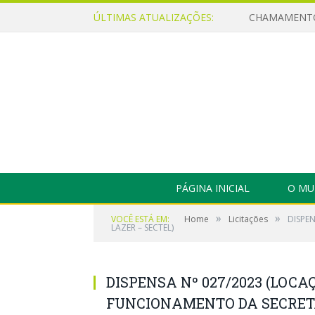
ÚLTIMAS ATUALIZAÇÕES:
PÁGINA INICIAL
O MU
»
»
VOCÊ ESTÁ EM:
Home
Licitações
DISPE
LAZER – SECTEL)
DISPENSA Nº 027/2023 (LOC
FUNCIONAMENTO DA SECRETA