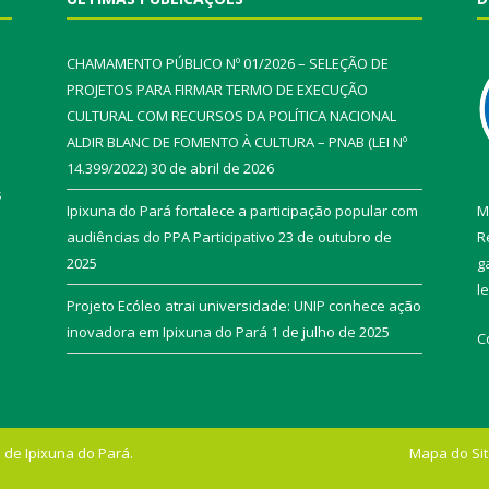
CHAMAMENTO PÚBLICO Nº 01/2026 – SELEÇÃO DE
PROJETOS PARA FIRMAR TERMO DE EXECUÇÃO
CULTURAL COM RECURSOS DA POLÍTICA NACIONAL
ALDIR BLANC DE FOMENTO À CULTURA – PNAB (LEI Nº
14.399/2022)
30 de abril de 2026
s
Ipixuna do Pará fortalece a participação popular com
M
audiências do PPA Participativo
23 de outubro de
R
2025
g
l
Projeto Ecóleo atrai universidade: UNIP conhece ação
inovadora em Ipixuna do Pará
1 de julho de 2025
C
 de Ipixuna do Pará.
Mapa do Si