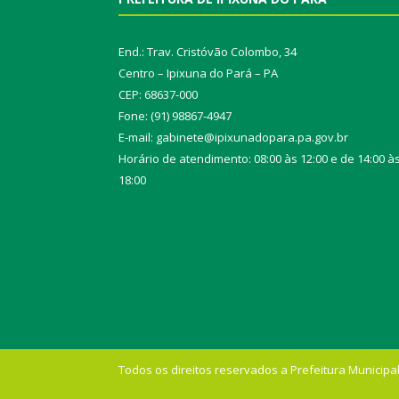
End.: Trav. Cristóvão Colombo, 34
Centro – Ipixuna do Pará – PA
CEP: 68637-000
Fone: (91) 98867-4947
E-mail: gabinete@ipixunadopara.pa.gov.br
Horário de atendimento: 08:00 às 12:00 e de 14:00 à
18:00
Todos os direitos reservados a Prefeitura Municipal