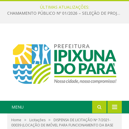
ÚLTIMAS ATUALIZAÇÕES:
CHAMAMENTO PÚBLICO Nº 01/2026 – SELEÇÃO DE PROJETOS PARA FIRMAR TERMO DE EXECUÇÃO CULTURAL COM RECURSOS DA POLÍTICA NACIONAL ALDIR BLANC DE FOMENTO À CULTURA – PNAB (LEI Nº 14.399/2022)
MENU
»
»
Home
Licitações
DISPENSA DE LICITAÇÃO Nº 7/2021-
00039 (LOCAÇÃO DE IMÓVEL PARA FUNCIONAMENTO DA BASE