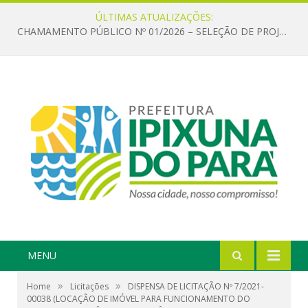
ÚLTIMAS ATUALIZAÇÕES:
CHAMAMENTO PÚBLICO Nº 01/2026 – SELEÇÃO DE PROJETOS PARA FIRMAR TERMO DE EXECUÇÃO CULTURAL COM RECURSOS DA POLÍTICA NACIONAL ALDIR BLANC DE FOMENTO À CULTURA – PNAB (LEI Nº 14.399/2022)
MENU
»
»
Home
Licitações
DISPENSA DE LICITAÇÃO Nº 7/2021-
00038 (LOCAÇÃO DE IMÓVEL PARA FUNCIONAMENTO DO