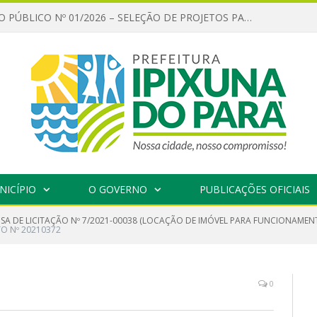
CHAMAMENTO PÚBLICO Nº 01/2026 – SELEÇÃO DE PROJETOS PARA FIRMAR TERMO DE EXECUÇÃO CULTURAL COM RECURSOS DA POLÍTICA NACIONAL ALDIR BLANC DE FOMENTO À CULTURA – PNAB (LEI Nº 14.399/2022)
NICÍPIO
O GOVERNO
PUBLICAÇÕES OFICIAIS
NSA DE LICITAÇÃO Nº 7/2021-00038 (LOCAÇÃO DE IMÓVEL PARA FUNCIONAMEN
O Nº 20210372
0