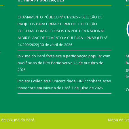
CHAMAMENTO PÚBLICO Nº 01/2026 – SELEÇÃO DE
PROJETOS PARA FIRMAR TERMO DE EXECUÇÃO
CULTURAL COM RECURSOS DA POLÍTICA NACIONAL
ALDIR BLANC DE FOMENTO À CULTURA – PNAB (LEI Nº
14.399/2022)
30 de abril de 2026
s
Ipixuna do Pará fortalece a participação popular com
M
audiências do PPA Participativo
23 de outubro de
R
2025
g
l
Projeto Ecóleo atrai universidade: UNIP conhece ação
inovadora em Ipixuna do Pará
1 de julho de 2025
C
 de Ipixuna do Pará.
Mapa do Si