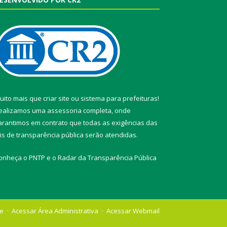
uito mais que
criar site
ou
sistema para prefeituras
!
ealizamos uma
assessoria
completa, onde
arantimos em contrato que todas as exigências das
eis de transparência pública
serão atendidas.
onheça o
PNTP
e o
Radar da Transparência Pública
te
Acessar Área Administrativa
Acessar Webmail