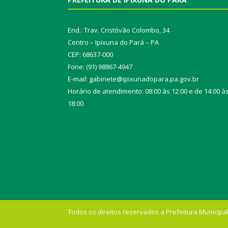
End.: Trav. Cristóvão Colombo, 34
Centro – Ipixuna do Pará – PA
CEP: 68637-000
Fone: (91) 98867-4947
E-mail: gabinete@ipixunadopara.pa.gov.br
Horário de atendimento: 08:00 às 12:00 e de 14:00 à
18:00
Todos os direitos reservados a Prefeitura Municipal