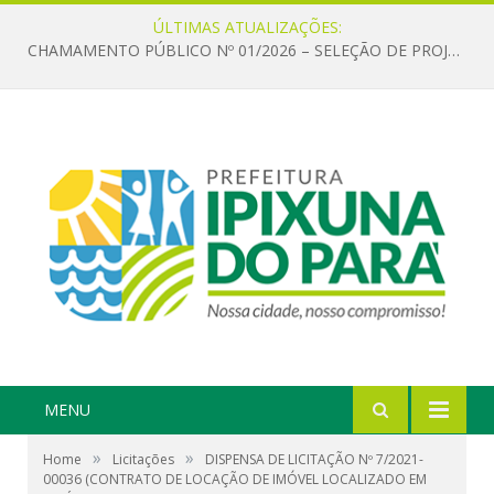
ÚLTIMAS ATUALIZAÇÕES:
CHAMAMENTO PÚBLICO Nº 01/2026 – SELEÇÃO DE PROJETOS PARA FIRMAR TERMO DE EXECUÇÃO CULTURAL COM RECURSOS DA POLÍTICA NACIONAL ALDIR BLANC DE FOMENTO À CULTURA – PNAB (LEI Nº 14.399/2022)
MENU
»
»
Home
Licitações
DISPENSA DE LICITAÇÃO Nº 7/2021-
00036 (CONTRATO DE LOCAÇÃO DE IMÓVEL LOCALIZADO EM