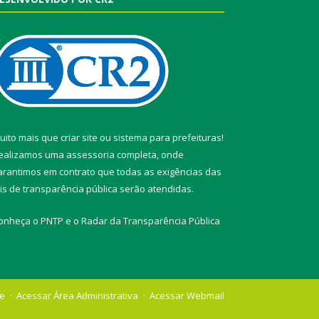
uito mais que
criar site
ou
sistema para prefeituras
!
ealizamos uma
assessoria
completa, onde
arantimos em contrato que todas as exigências das
eis de transparência pública
serão atendidas.
onheça o
PNTP
e o
Radar da Transparência Pública
te
Acessar Área Administrativa
Acessar Webmail