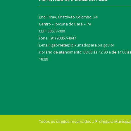
End.: Trav. Cristóvão Colombo, 34
Centro – Ipixuna do Pará – PA
CEP: 68637-000
Fone: (91) 98867-4947
E-mail: gabinete@ipixunadopara.pa.gov.br
Horário de atendimento: 08:00 às 12:00 e de 14:00 à
18:00
Todos os direitos reservados a Prefeitura Municipal