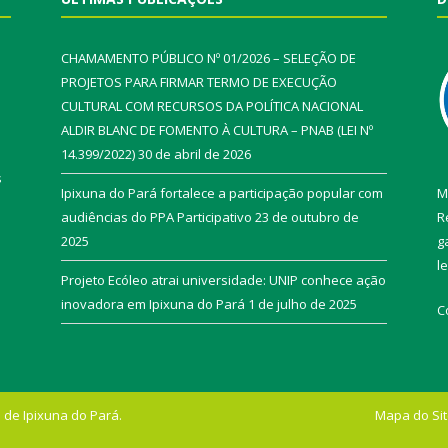
CHAMAMENTO PÚBLICO Nº 01/2026 – SELEÇÃO DE
PROJETOS PARA FIRMAR TERMO DE EXECUÇÃO
CULTURAL COM RECURSOS DA POLÍTICA NACIONAL
ALDIR BLANC DE FOMENTO À CULTURA – PNAB (LEI Nº
14.399/2022)
30 de abril de 2026
s
Ipixuna do Pará fortalece a participação popular com
M
audiências do PPA Participativo
23 de outubro de
R
2025
g
l
Projeto Ecóleo atrai universidade: UNIP conhece ação
inovadora em Ipixuna do Pará
1 de julho de 2025
C
 de Ipixuna do Pará.
Mapa do Si