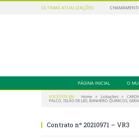
ÚLTIMAS ATUALIZAÇÕES:
PÁGINA INICIAL
O MU
»
»
VOCÊ ESTÁ EM:
Home
Licitações
CARON
PALCO, TELÃO DE LED, BANHEIRO QUIMICOS, GER
Contrato nº 20210971 – VR3