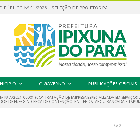
CHAMAMENTO PÚBLICO Nº 01/2026 – SELEÇÃO DE PROJETOS PARA FIRMAR TERMO DE EXECUÇÃO CULTURAL COM RECURSOS DA POLÍTICA NACIONAL ALDIR BLANC DE FOMENTO À CULTURA – PNAB (LEI Nº 14.399/2022)
NICÍPIO
O GOVERNO
PUBLICAÇÕES OFICIAIS
A Nº A/2021-00001 (CONTRATAÇÃO DE EMPRESA ESPECIALIZADA EM SERVIÇOS 
ADOR DE ENERGIA, CERCA DE CONTENÇÃO, PA, TENDA, ARQUIBANCADA E TAPUM
0