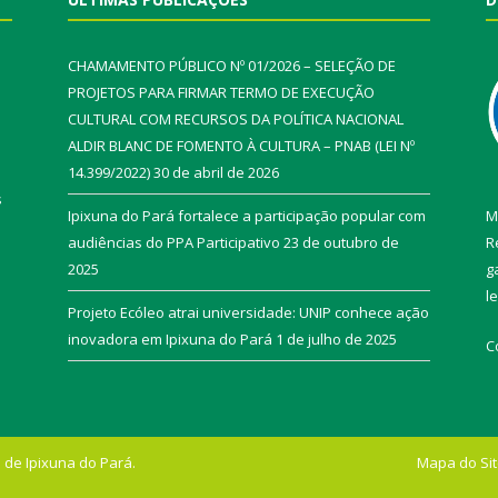
CHAMAMENTO PÚBLICO Nº 01/2026 – SELEÇÃO DE
PROJETOS PARA FIRMAR TERMO DE EXECUÇÃO
CULTURAL COM RECURSOS DA POLÍTICA NACIONAL
ALDIR BLANC DE FOMENTO À CULTURA – PNAB (LEI Nº
14.399/2022)
30 de abril de 2026
s
Ipixuna do Pará fortalece a participação popular com
M
audiências do PPA Participativo
23 de outubro de
R
2025
g
l
Projeto Ecóleo atrai universidade: UNIP conhece ação
inovadora em Ipixuna do Pará
1 de julho de 2025
C
 de Ipixuna do Pará.
Mapa do Si