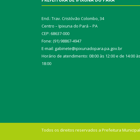
End.: Trav. Cristóvão Colombo, 34
Centro – Ipixuna do Pará – PA
CEP: 68637-000
Fone: (91) 98867-4947
E-mail: gabinete@ipixunadopara.pa.gov.br
Horário de atendimento: 08:00 às 12:00 e de 14:00 à
18:00
Todos os direitos reservados a Prefeitura Municipal