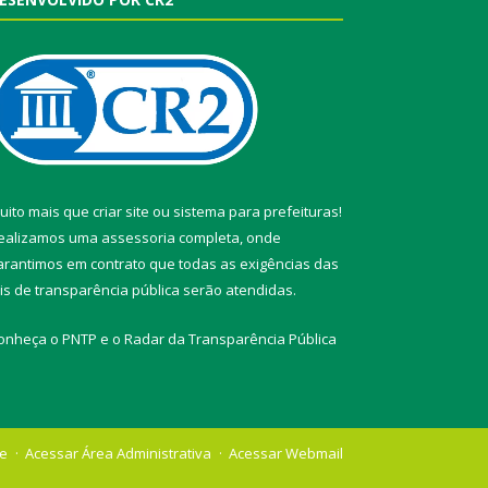
uito mais que
criar site
ou
sistema para prefeituras
!
ealizamos uma
assessoria
completa, onde
arantimos em contrato que todas as exigências das
eis de transparência pública
serão atendidas.
onheça o
PNTP
e o
Radar da Transparência Pública
te
Acessar Área Administrativa
Acessar Webmail