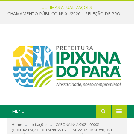
ÚLTIMAS ATUALIZAÇÕES:
CHAMAMENTO PÚBLICO Nº 01/2026 – SELEÇÃO DE PROJETOS PARA FIRMAR TERMO DE EXECUÇÃO CULTURAL COM RECURSOS DA POLÍTICA NACIONAL ALDIR BLANC DE FOMENTO À CULTURA – PNAB (LEI Nº 14.399/2022)
MENU
»
»
Home
Licitações
CARONA Nº A/2021-00001
(CONTRATAÇÃO DE EMPRESA ESPECIALIZADA EM SERVIÇOS DE