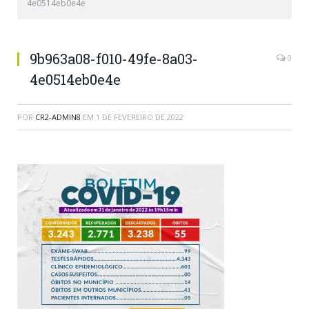
4e0514eb0e4e
9b963a08-f010-49fe-8a03-
0
4e0514eb0e4e
POR
CR2-ADMIN8
EM
1 DE FEVEREIRO DE 2022