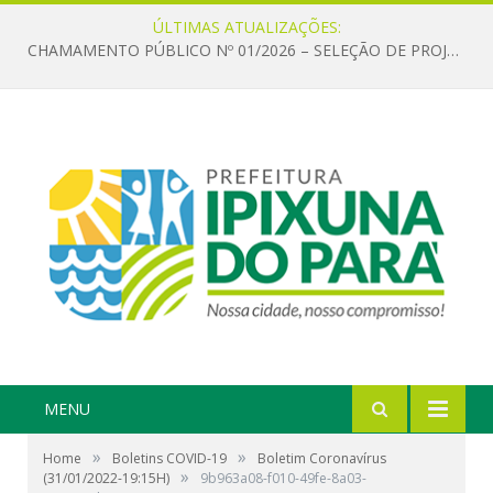
ÚLTIMAS ATUALIZAÇÕES:
CHAMAMENTO PÚBLICO Nº 01/2026 – SELEÇÃO DE PROJETOS PARA FIRMAR TERMO DE EXECUÇÃO CULTURAL COM RECURSOS DA POLÍTICA NACIONAL ALDIR BLANC DE FOMENTO À CULTURA – PNAB (LEI Nº 14.399/2022)
MENU
»
»
Home
Boletins COVID-19
Boletim Coronavírus
»
(31/01/2022-19:15H)
9b963a08-f010-49fe-8a03-