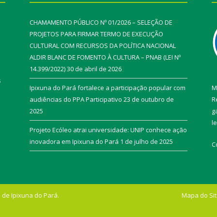
CHAMAMENTO PÚBLICO Nº 01/2026 – SELEÇÃO DE
PROJETOS PARA FIRMAR TERMO DE EXECUÇÃO
CULTURAL COM RECURSOS DA POLÍTICA NACIONAL
ALDIR BLANC DE FOMENTO À CULTURA – PNAB (LEI Nº
14.399/2022)
30 de abril de 2026
s
Ipixuna do Pará fortalece a participação popular com
M
audiências do PPA Participativo
23 de outubro de
R
2025
g
l
Projeto Ecóleo atrai universidade: UNIP conhece ação
inovadora em Ipixuna do Pará
1 de julho de 2025
C
 de Ipixuna do Pará.
Mapa do Si