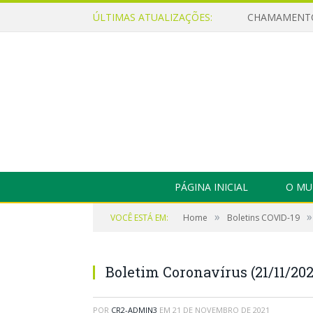
ÚLTIMAS ATUALIZAÇÕES:
PÁGINA INICIAL
O MU
»
»
VOCÊ ESTÁ EM:
Home
Boletins COVID-19
Boletim Coronavírus (21/11/202
POR
CR2-ADMIN3
EM
21 DE NOVEMBRO DE 2021