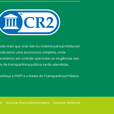
uito mais que
criar site
ou
sistema para prefeituras
!
ealizamos uma
assessoria
completa, onde
arantimos em contrato que todas as exigências das
eis de transparência pública
serão atendidas.
onheça o
PNTP
e o
Radar da Transparência Pública
te
Acessar Área Administrativa
Acessar Webmail