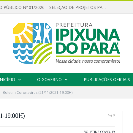
CHAMAMENTO PÚBLICO Nº 01/2026 – SELEÇÃO DE PROJETOS PARA FIRMAR TERMO DE EXECUÇÃO CULTURAL COM RECURSOS DA POLÍTICA NACIONAL ALDIR BLANC DE FOMENTO À CULTURA – PNAB (LEI Nº 14.399/2022)
NICÍPIO
O GOVERNO
PUBLICAÇÕES OFICIAIS
Boletim Coronavírus (21/11/2021-19:00H)
1-19:00H)
0
BOLETINS COVID-19