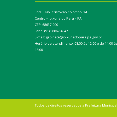
End.: Trav. Cristóvão Colombo, 34
Centro – Ipixuna do Pará – PA
CEP: 68637-000
Fone: (91) 98867-4947
E-mail: gabinete@ipixunadopara.pa.gov.br
Horário de atendimento: 08:00 às 12:00 e de 14:00 à
18:00
Todos os direitos reservados a Prefeitura Municipal