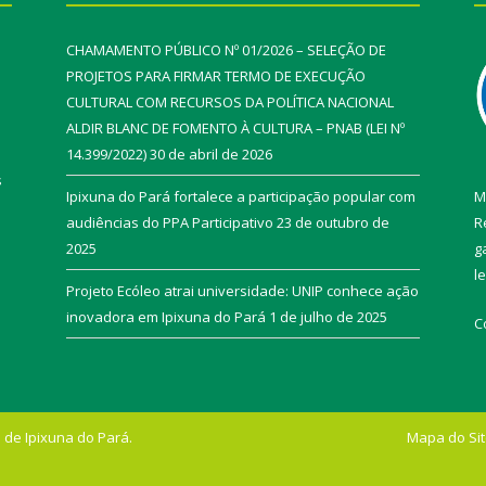
CHAMAMENTO PÚBLICO Nº 01/2026 – SELEÇÃO DE
PROJETOS PARA FIRMAR TERMO DE EXECUÇÃO
CULTURAL COM RECURSOS DA POLÍTICA NACIONAL
ALDIR BLANC DE FOMENTO À CULTURA – PNAB (LEI Nº
14.399/2022)
30 de abril de 2026
s
Ipixuna do Pará fortalece a participação popular com
M
audiências do PPA Participativo
23 de outubro de
R
2025
g
l
Projeto Ecóleo atrai universidade: UNIP conhece ação
inovadora em Ipixuna do Pará
1 de julho de 2025
C
 de Ipixuna do Pará.
Mapa do Si