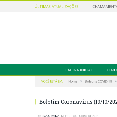
ÚLTIMAS ATUALIZAÇÕES:
PÁGINA INICIAL
O MU
»
»
VOCÊ ESTÁ EM:
Home
Boletins COVID-19
Boletim Coronavírus (19/10/202
POR
CR2-ADMIN2
EM
19 DE OUTUBRO DE 2021