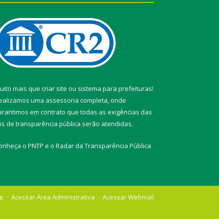
uito mais que
criar site
ou
sistema para prefeituras
!
ealizamos uma
assessoria
completa, onde
arantimos em contrato que todas as exigências das
eis de transparência pública
serão atendidas.
onheça o
PNTP
e o
Radar da Transparência Pública
te
Acessar Área Administrativa
Acessar Webmail