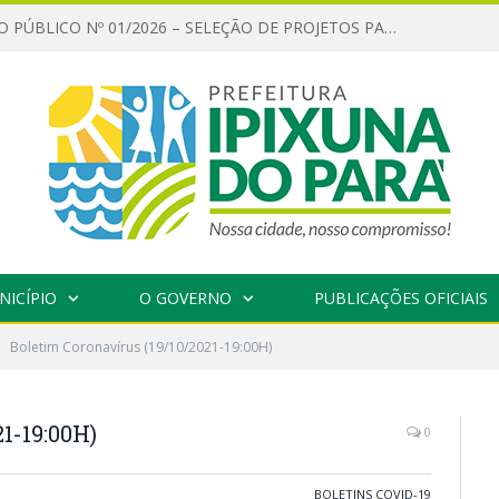
CHAMAMENTO PÚBLICO Nº 01/2026 – SELEÇÃO DE PROJETOS PARA FIRMAR TERMO DE EXECUÇÃO CULTURAL COM RECURSOS DA POLÍTICA NACIONAL ALDIR BLANC DE FOMENTO À CULTURA – PNAB (LEI Nº 14.399/2022)
NICÍPIO
O GOVERNO
PUBLICAÇÕES OFICIAIS
Boletim Coronavírus (19/10/2021-19:00H)
1-19:00H)
0
BOLETINS COVID-19