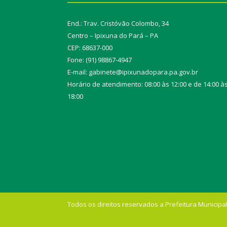
End.: Trav. Cristóvão Colombo, 34
Centro – Ipixuna do Pará – PA
CEP: 68637-000
Fone: (91) 98867-4947
E-mail: gabinete@ipixunadopara.pa.gov.br
Horário de atendimento: 08:00 às 12:00 e de 14:00 à
18:00
Todos os direitos reservados a Prefeitura Municipal