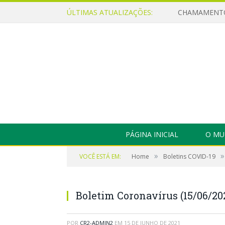
ÚLTIMAS ATUALIZAÇÕES:
PÁGINA INICIAL
O MU
»
»
VOCÊ ESTÁ EM:
Home
Boletins COVID-19
Boletim Coronavírus (15/06/20
POR
CR2-ADMIN2
EM
15 DE JUNHO DE 2021