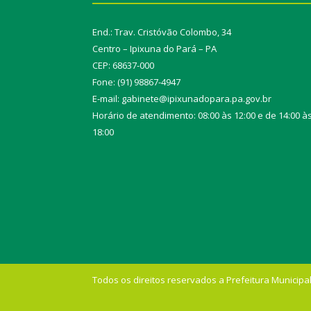
End.: Trav. Cristóvão Colombo, 34
Centro – Ipixuna do Pará – PA
CEP: 68637-000
Fone: (91) 98867-4947
E-mail: gabinete@ipixunadopara.pa.gov.br
Horário de atendimento: 08:00 às 12:00 e de 14:00 à
18:00
Todos os direitos reservados a Prefeitura Municipal