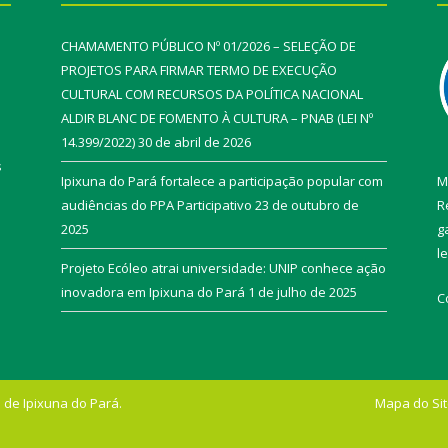
CHAMAMENTO PÚBLICO Nº 01/2026 – SELEÇÃO DE
PROJETOS PARA FIRMAR TERMO DE EXECUÇÃO
CULTURAL COM RECURSOS DA POLÍTICA NACIONAL
ALDIR BLANC DE FOMENTO À CULTURA – PNAB (LEI Nº
14.399/2022)
30 de abril de 2026
s
Ipixuna do Pará fortalece a participação popular com
M
audiências do PPA Participativo
23 de outubro de
R
2025
g
l
Projeto Ecóleo atrai universidade: UNIP conhece ação
inovadora em Ipixuna do Pará
1 de julho de 2025
C
 de Ipixuna do Pará.
Mapa do Si