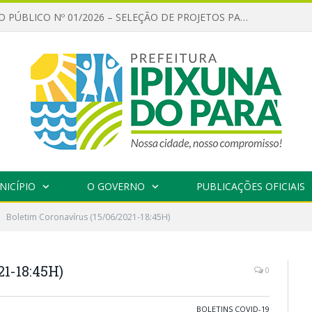
CHAMAMENTO PÚBLICO Nº 01/2026 – SELEÇÃO DE PROJETOS PARA FIRMAR TERMO DE EXECUÇÃO CULTURAL COM RECURSOS DA POLÍTICA NACIONAL ALDIR BLANC DE FOMENTO À CULTURA – PNAB (LEI Nº 14.399/2022)
NICÍPIO
O GOVERNO
PUBLICAÇÕES OFICIAIS
Boletim Coronavírus (15/06/2021-18:45H)
21-18:45H)
0
BOLETINS COVID-19