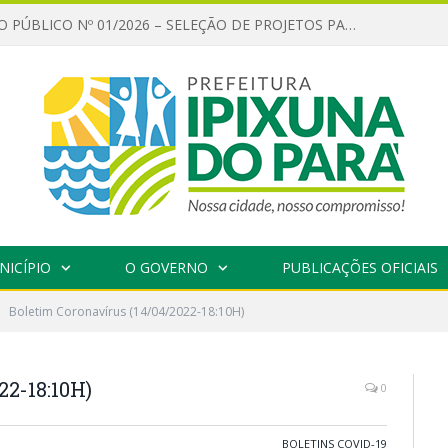
CHAMAMENTO PÚBLICO Nº 01/2026 – SELEÇÃO DE PROJETOS PARA FIRMAR TERMO DE EXECUÇÃO CULTURAL COM RECURSOS DA POLÍTICA NACIONAL ALDIR BLANC DE FOMENTO À CULTURA – PNAB (LEI Nº 14.399/2022)
NICÍPIO
O GOVERNO
PUBLICAÇÕES OFICIAIS
Boletim Coronavírus (14/04/2022-18:10H)
22-18:10H)
0
BOLETINS COVID-19