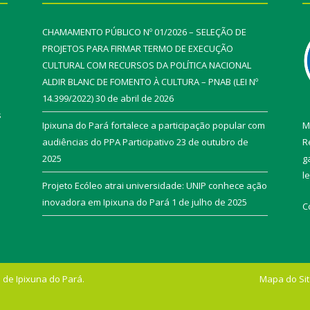
CHAMAMENTO PÚBLICO Nº 01/2026 – SELEÇÃO DE
PROJETOS PARA FIRMAR TERMO DE EXECUÇÃO
CULTURAL COM RECURSOS DA POLÍTICA NACIONAL
ALDIR BLANC DE FOMENTO À CULTURA – PNAB (LEI Nº
14.399/2022)
30 de abril de 2026
s
Ipixuna do Pará fortalece a participação popular com
M
audiências do PPA Participativo
23 de outubro de
R
2025
g
l
Projeto Ecóleo atrai universidade: UNIP conhece ação
inovadora em Ipixuna do Pará
1 de julho de 2025
C
 de Ipixuna do Pará.
Mapa do Si