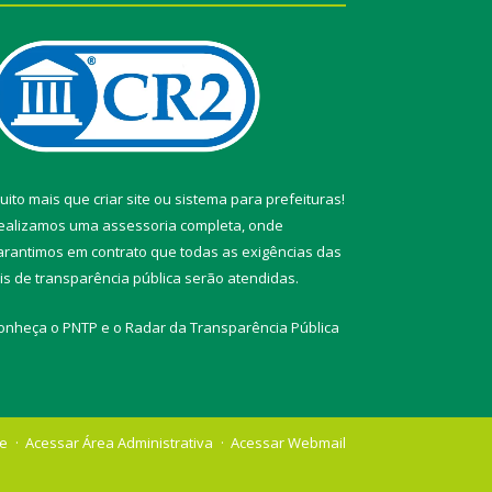
uito mais que
criar site
ou
sistema para prefeituras
!
ealizamos uma
assessoria
completa, onde
arantimos em contrato que todas as exigências das
eis de transparência pública
serão atendidas.
onheça o
PNTP
e o
Radar da Transparência Pública
te
Acessar Área Administrativa
Acessar Webmail