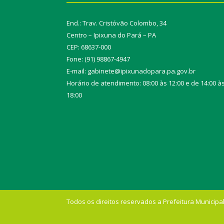
End.: Trav. Cristóvão Colombo, 34
Centro – Ipixuna do Pará – PA
CEP: 68637-000
Fone: (91) 98867-4947
E-mail: gabinete@ipixunadopara.pa.gov.br
Horário de atendimento: 08:00 às 12:00 e de 14:00 à
18:00
Todos os direitos reservados a Prefeitura Municipal