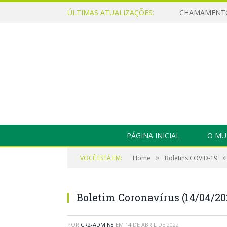
ÚLTIMAS ATUALIZAÇÕES:
PÁGINA INICIAL
O MU
»
»
VOCÊ ESTÁ EM:
Home
Boletins COVID-19
Boletim Coronavírus (14/04/20
POR
CR2-ADMIN8
EM
14 DE ABRIL DE 2022