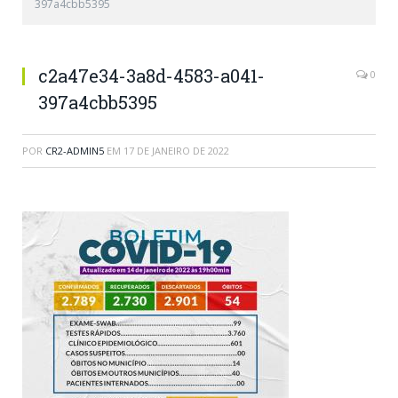
397a4cbb5395
c2a47e34-3a8d-4583-a041-
0
397a4cbb5395
POR
CR2-ADMIN5
EM
17 DE JANEIRO DE 2022