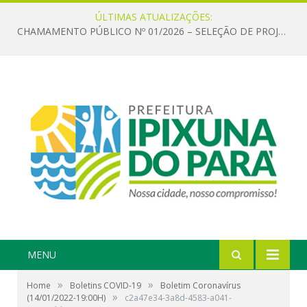
ÚLTIMAS ATUALIZAÇÕES:
CHAMAMENTO PÚBLICO Nº 01/2026 – SELEÇÃO DE PROJETOS PARA FIRMAR TERMO DE EXECUÇÃO CULTURAL COM RECURSOS DA POLÍTICA NACIONAL ALDIR BLANC DE FOMENTO À CULTURA – PNAB (LEI Nº 14.399/2022)
MENU
»
»
Home
Boletins COVID-19
Boletim Coronavírus
»
(14/01/2022-19:00H)
c2a47e34-3a8d-4583-a041-