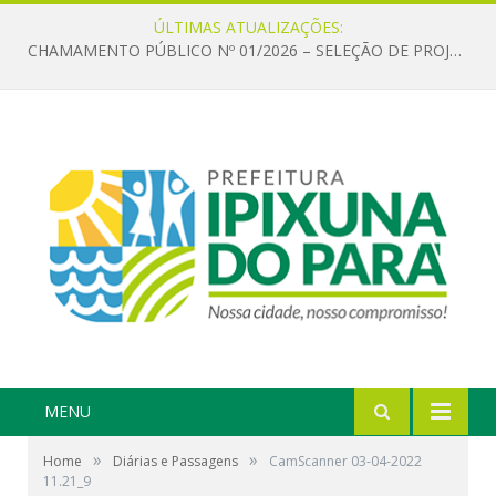
ÚLTIMAS ATUALIZAÇÕES:
CHAMAMENTO PÚBLICO Nº 01/2026 – SELEÇÃO DE PROJETOS PARA FIRMAR TERMO DE EXECUÇÃO CULTURAL COM RECURSOS DA POLÍTICA NACIONAL ALDIR BLANC DE FOMENTO À CULTURA – PNAB (LEI Nº 14.399/2022)
MENU
»
»
Home
Diárias e Passagens
CamScanner 03-04-2022
11.21_9