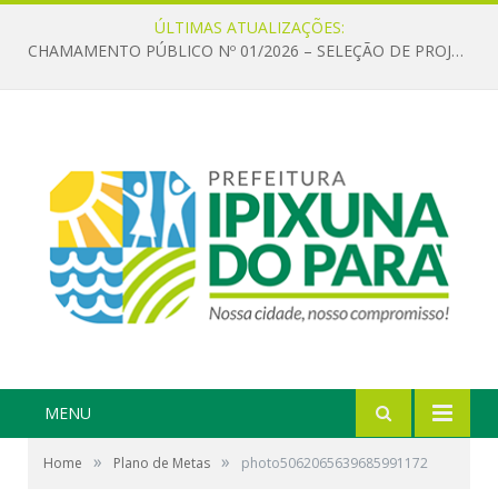
ÚLTIMAS ATUALIZAÇÕES:
CHAMAMENTO PÚBLICO Nº 01/2026 – SELEÇÃO DE PROJETOS PARA FIRMAR TERMO DE EXECUÇÃO CULTURAL COM RECURSOS DA POLÍTICA NACIONAL ALDIR BLANC DE FOMENTO À CULTURA – PNAB (LEI Nº 14.399/2022)
MENU
»
»
Home
Plano de Metas
photo5062065639685991172