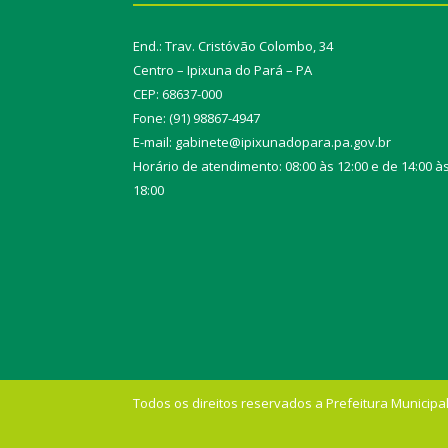
End.: Trav. Cristóvão Colombo, 34
Centro – Ipixuna do Pará – PA
CEP: 68637-000
Fone: (91) 98867-4947
E-mail: gabinete@ipixunadopara.pa.gov.br
Horário de atendimento: 08:00 às 12:00 e de 14:00 à
18:00
Todos os direitos reservados a Prefeitura Municipal