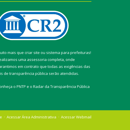
uito mais que
criar site
ou
sistema para prefeituras
!
ealizamos uma
assessoria
completa, onde
arantimos em contrato que todas as exigências das
eis de transparência pública
serão atendidas.
onheça o
PNTP
e o
Radar da Transparência Pública
te
Acessar Área Administrativa
Acessar Webmail