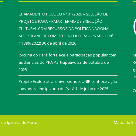
CHAMAMENTO PÚBLICO Nº 01/2026 – SELEÇÃO DE
PROJETOS PARA FIRMAR TERMO DE EXECUÇÃO
CULTURAL COM RECURSOS DA POLÍTICA NACIONAL
ALDIR BLANC DE FOMENTO À CULTURA – PNAB (LEI Nº
14.399/2022)
30 de abril de 2026
s
Ipixuna do Pará fortalece a participação popular com
M
audiências do PPA Participativo
23 de outubro de
R
2025
g
l
Projeto Ecóleo atrai universidade: UNIP conhece ação
inovadora em Ipixuna do Pará
1 de julho de 2025
C
 de Ipixuna do Pará.
Mapa do Si