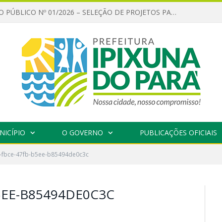
CHAMAMENTO PÚBLICO Nº 01/2026 – SELEÇÃO DE PROJETOS PARA FIRMAR TERMO DE EXECUÇÃO CULTURAL COM RECURSOS DA POLÍTICA NACIONAL ALDIR BLANC DE FOMENTO À CULTURA – PNAB (LEI Nº 14.399/2022)
NICÍPIO
O GOVERNO
PUBLICAÇÕES OFICIAIS
e-fbce-47fb-b5ee-b85494de0c3c
5EE-B85494DE0C3C