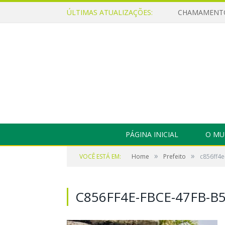
ÚLTIMAS ATUALIZAÇÕES:
PÁGINA INICIAL
O MU
»
»
VOCÊ ESTÁ EM:
Home
Prefeito
c856ff4
C856FF4E-FBCE-47FB-B